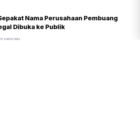
 Sepakat Nama Perusahaan Pembuang
gal Dibuka ke Publik
am yang lalu
rukunan Umat Beragama Jadi Kunci
 Emas 2045
am yang lalu
Prabowo Ingin Budaya Membaca