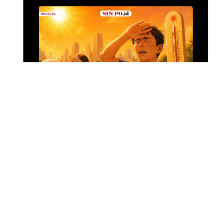
Alumina Rp2,2 Tri
•
12 jam yang lalu
Foto: Suasana 
Menghadapi Puncak El Nino
SIN PO DULU