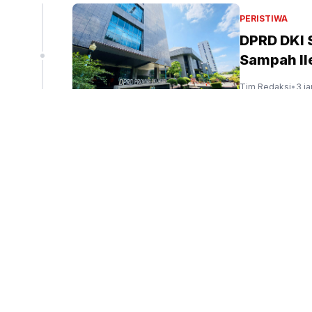
liun
PERISTIWA
DPRD DKI
Sampah Ile
peninjauan ekspor Alumina (Sinpo.id/tim media)
Tim Redaksi
•
3 j
PERISTIWA
Menag: Ke
Indonesia
Tim Redaksi
•
4 j
PENDIDIKAN
Presiden 