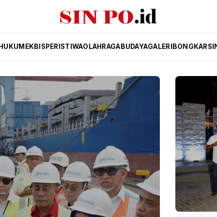
HUKUM
EKBIS
PERISTIWA
OLAHRAGA
BUDAYA
GALERI
BONGKAR
SI