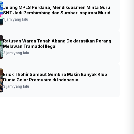
Jelang MPLS Perdana, Mendikdasmen Minta Guru
ormar Resmikan Sport Center Brigif 2
SNT Jadi Pembimbing dan Sumber Inspirasi Murid
ir, Perkuat Pembinaan Prajurit dan Buka
1 jam yang lalu
 Olahraga untuk Masyarakat
Ratusan Warga Tanah Abang Deklarasikan Perang
•
Foto: Pangkormar Letjen (Mar) Endi Supardi
t yang lalu
Melawan Tramadol Ilegal
didampingi Komandan Brigif 2 Marinir
2 jam yang lalu
Kolonel (Mar) Aang Andy Warta
meresmikan Sport Center Brigif 2 Marinir
(Ashar/Foto:DispenBrigif2MarinirAinul/SinP
o.id)
Erick Thohir Sambut Gembira Makin Banyak Klub
Dunia Gelar Pramusim di Indonesia
3 jam yang lalu