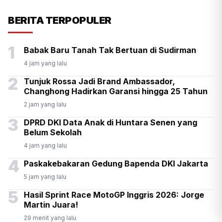
KSP Kawal Pelepasan Ekspor
BERITA TERPOPULER
Alumina Rp2,2 Triliun
1
Babak Baru Tanah Tak Bertuan di Sudirman
4 jam yang lalu
2
Tunjuk Rossa Jadi Brand Ambassador,
Changhong Hadirkan Garansi hingga 25 Tahun
2 jam yang lalu
3
DPRD DKI Data Anak di Huntara Senen yang
Belum Sekolah
4 jam yang lalu
4
Paskakebakaran Gedung Bapenda DKI Jakarta
5 jam yang lalu
5
Hasil Sprint Race MotoGP Inggris 2026: Jorge
Martin Juara!
29 menit yang lalu