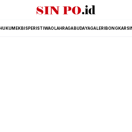
HUKUM
EKBIS
PERISTIWA
OLAHRAGA
BUDAYA
GALERI
BONGKAR
SI