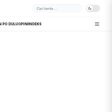
N PO DULU
OPINI
INDEKS