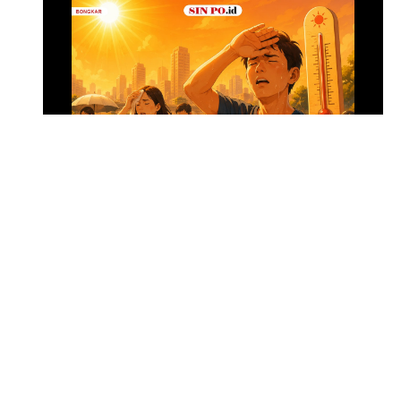
Menghadapi Puncak El Nino
SIN PO DULU