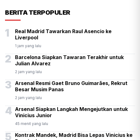
Presiden Prabowo Antar
BERITA TERPOPULER
Langsung Kepulangan PM
1
Real Madrid Tawarkan Raul Asencio ke
Thailand Anutin di Halim
Liverpool
1 jam yang lalu
2
Barcelona Siapkan Tawaran Terakhir untuk
Julian Alvarez
2 jam yang lalu
3
Arsenal Resmi Gaet Bruno Guimarães, Rekrut
Besar Musim Panas
2 jam yang lalu
4
Arsenal Siapkan Langkah Mengejutkan untuk
Vinicius Junior
45 menit yang lalu
5
Kontrak Mandek, Madrid Bisa Lepas Vinicius ke