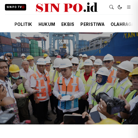
SIN PO TV
POLITIK
HUKUM
EKBIS
PERISTIWA
OLAHRAGA
TIM REDAKSI
EKBIS
KEMARIN