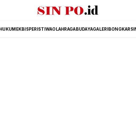
HUKUM
EKBIS
PERISTIWA
OLAHRAGA
BUDAYA
GALERI
BONGKAR
SI