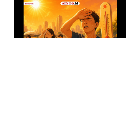
Menghadapi Puncak El Nino
SIN PO DULU