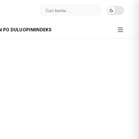
N PO DULU
OPINI
INDEKS