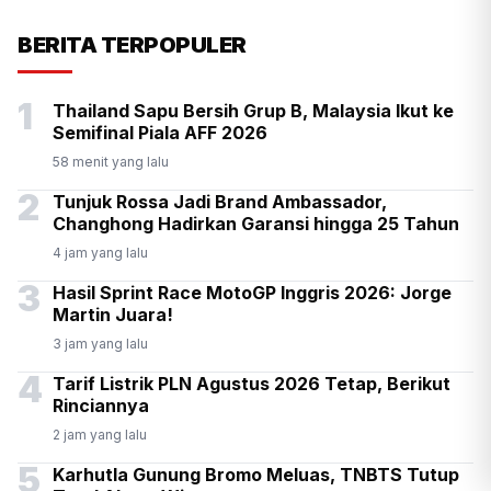
KSP Kawal Pelepasan Ekspor
BERITA TERPOPULER
Alumina Rp2,2 Triliun
1
Thailand Sapu Bersih Grup B, Malaysia Ikut ke
Semifinal Piala AFF 2026
58 menit yang lalu
2
Tunjuk Rossa Jadi Brand Ambassador,
Changhong Hadirkan Garansi hingga 25 Tahun
4 jam yang lalu
3
Hasil Sprint Race MotoGP Inggris 2026: Jorge
Martin Juara!
3 jam yang lalu
4
Tarif Listrik PLN Agustus 2026 Tetap, Berikut
Rinciannya
2 jam yang lalu
5
Karhutla Gunung Bromo Meluas, TNBTS Tutup