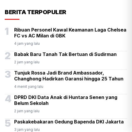
KSP Kawal Pelepasan Ekspor
BERITA TERPOPULER
Alumina Rp2,2 Triliun
1
Ribuan Personel Kawal Keamanan Laga Chelsea
FC vs AC Milan di GBK
4 jam yang lalu
2
Babak Baru Tanah Tak Bertuan di Sudirman
2 jam yang lalu
3
Tunjuk Rossa Jadi Brand Ambassador,
Changhong Hadirkan Garansi hingga 25 Tahun
4 menit yang lalu
4
DPRD DKI Data Anak di Huntara Senen yang
Belum Sekolah
2 jam yang lalu
5
Paskakebakaran Gedung Bapenda DKI Jakarta
3 jam yang lalu