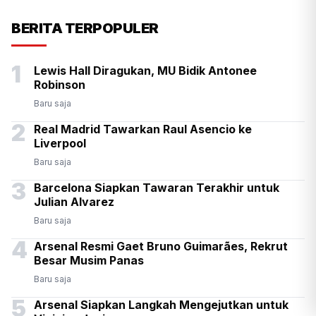
Presiden Prabowo Antar
BERITA TERPOPULER
Langsung Kepulangan PM
1
Lewis Hall Diragukan, MU Bidik Antonee
Thailand Anutin di Halim
Robinson
Baru saja
2
Real Madrid Tawarkan Raul Asencio ke
Liverpool
Baru saja
3
Barcelona Siapkan Tawaran Terakhir untuk
Julian Alvarez
Baru saja
4
Arsenal Resmi Gaet Bruno Guimarães, Rekrut
Besar Musim Panas
Baru saja
5
Arsenal Siapkan Langkah Mengejutkan untuk