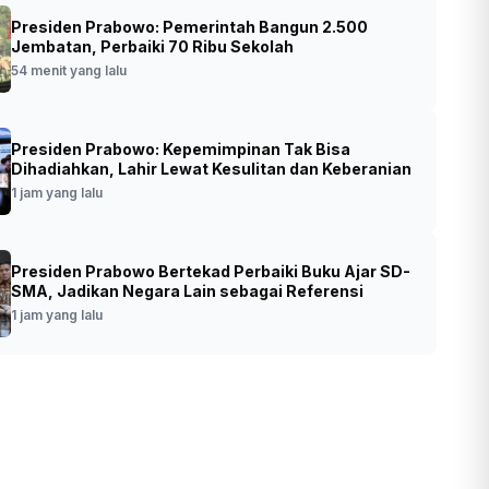
Presiden Prabowo: Pemerintah Bangun 2.500
den Prabowo Sebut Ben Mboi dan Cak
Jembatan, Perbaiki 70 Ribu Sekolah
sebagai Inspirasi Kepemimpinannya
54 menit yang lalu
•
Foto: Peluncuran buku Sepuluh Karya Nyata
t yang lalu
Presiden Prabowo: Kepemimpinan Tak Bisa
untuk Negeri oleh Menteri Energi dan
Dihadiahkan, Lahir Lewat Kesulitan dan Keberanian
Sumber Daya Mineral (ESDM) Bahlil
1 jam yang lalu
Lahadalia (SinPo.id/Bakom RI)
Presiden Prabowo Bertekad Perbaiki Buku Ajar SD-
SMA, Jadikan Negara Lain sebagai Referensi
1 jam yang lalu