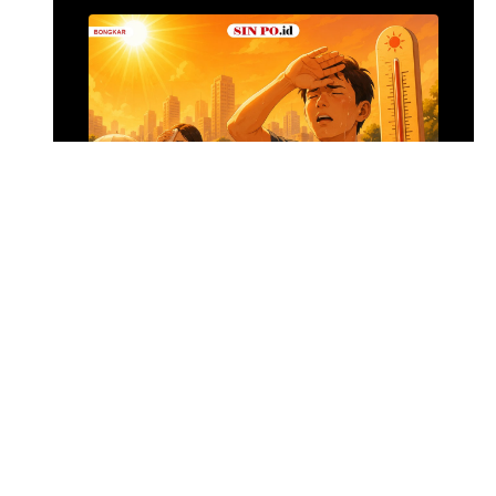
Alumina Rp2,2 Tri
•
6 jam yang lalu
Foto: Suasana 
Menghadapi Puncak El Nino
SIN PO DULU