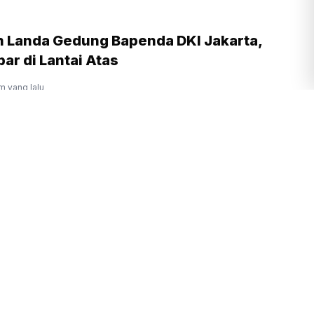
 Landa Gedung Bapenda DKI Jakarta,
ar di Lantai Atas
m yang lalu
Cecar Febrie Adriansyah 20
n Terkait TPPU
m yang lalu
 Polisi Ungkap Bandar Jaringan