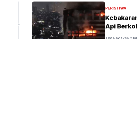
liun
PERISTIWA
Kebakaran
Api Berkob
peninjauan ekspor Alumina (Sinpo.id/tim media)
Tim Redaksi
•
2 ja
HUKUM
Kejagung 
Pertanyaa
Tim Redaksi
•
2 ja
HUKUM
DPR Minta