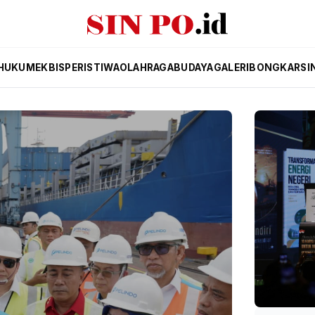
HUKUM
EKBIS
PERISTIWA
OLAHRAGA
BUDAYA
GALERI
BONGKAR
SI