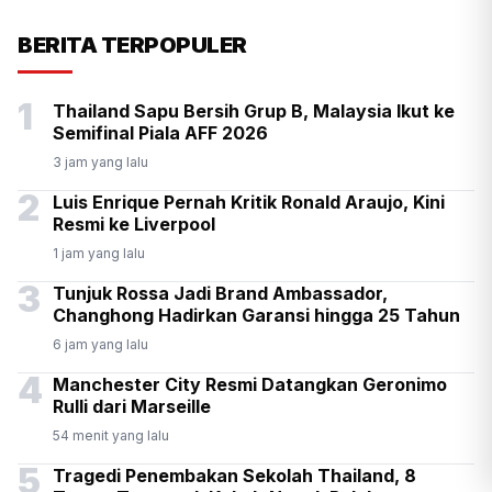
KSP Kawal Pelepasan Ekspor
BERITA TERPOPULER
Alumina Rp2,2 Triliun
1
Thailand Sapu Bersih Grup B, Malaysia Ikut ke
Semifinal Piala AFF 2026
3 jam yang lalu
2
Luis Enrique Pernah Kritik Ronald Araujo, Kini
Resmi ke Liverpool
1 jam yang lalu
3
Tunjuk Rossa Jadi Brand Ambassador,
Changhong Hadirkan Garansi hingga 25 Tahun
6 jam yang lalu
4
Manchester City Resmi Datangkan Geronimo
Rulli dari Marseille
54 menit yang lalu
5
Tragedi Penembakan Sekolah Thailand, 8