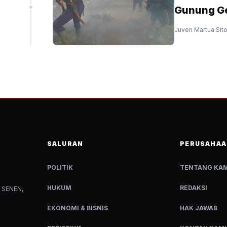
Gunung Ge
Juven Martua Sit
SALURAN
PERUSAHAA
POLITIK
TENTANG KAM
HUKUM
REDAKSI
 SENEN,
EKONOMI & BISNIS
HAK JAWAB