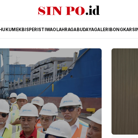
HUKUM
EKBIS
PERISTIWA
OLAHRAGA
BUDAYA
GALERI
BONGKAR
SI