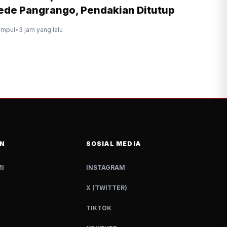
de Pangrango, Pendakian Ditutup
ompul
•
3 jam yang lalu
N
SOSIAL MEDIA
I
INSTAGRAM
X (TWITTER)
TIKTOK