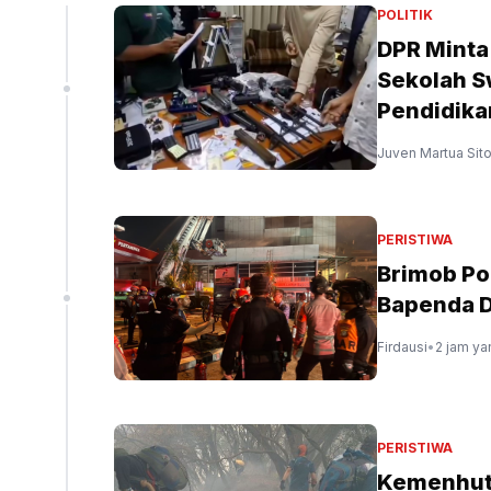
liun
POLITIK
DPR Minta
Sekolah S
peninjauan ekspor Alumina (Sinpo.id/tim media)
Pendidika
Juven Martua Sit
PERISTIWA
Brimob Po
Bapenda 
Firdausi
•
2 jam ya
PERISTIWA
Kemenhut 