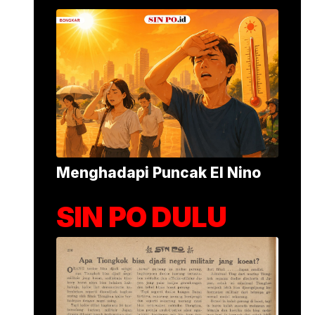
Alumina Rp2,2 Tri
•
17 jam yang lalu
Foto: Suasana 
Menghadapi Puncak El Nino
SIN PO DULU