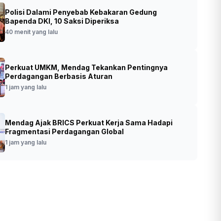
Polisi Dalami Penyebab Kebakaran Gedung
er Dorong Balai K3 Jadi Garda
Bapenda DKI, 10 Saksi Diperiksa
pan Pencegahan Kecelakaan Kerja
40 menit yang lalu
•
Foto: Menaker Yassierli
t yang lalu
Perkuat UMKM, Mendag Tekankan Pentingnya
(SinPo.id/Kemnaker)
Perdagangan Berbasis Aturan
1 jam yang lalu
Mendag Ajak BRICS Perkuat Kerja Sama Hadapi
Fragmentasi Perdagangan Global
1 jam yang lalu