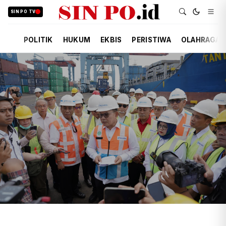
SIN PO TV
POLITIK
HUKUM
EKBIS
PERISTIWA
OLAHRAGA
TIM REDAKSI
EKBIS
13 JAM YANG LALU