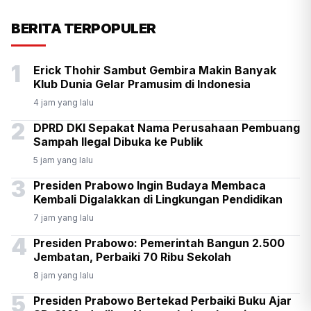
KSP Kawal Pelepasan Ekspor
BERITA TERPOPULER
Alumina Rp2,2 Triliun
1
Erick Thohir Sambut Gembira Makin Banyak
Klub Dunia Gelar Pramusim di Indonesia
4 jam yang lalu
2
DPRD DKI Sepakat Nama Perusahaan Pembuang
Sampah Ilegal Dibuka ke Publik
5 jam yang lalu
3
Presiden Prabowo Ingin Budaya Membaca
Kembali Digalakkan di Lingkungan Pendidikan
7 jam yang lalu
4
Presiden Prabowo: Pemerintah Bangun 2.500
Jembatan, Perbaiki 70 Ribu Sekolah
8 jam yang lalu
5
Presiden Prabowo Bertekad Perbaiki Buku Ajar