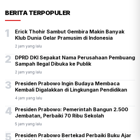
KSP Kawal Pelepasan Ekspor
BERITA TERPOPULER
Alumina Rp2,2 Triliun
1
Erick Thohir Sambut Gembira Makin Banyak
Klub Dunia Gelar Pramusim di Indonesia
2 jam yang lalu
2
DPRD DKI Sepakat Nama Perusahaan Pembuang
Sampah Ilegal Dibuka ke Publik
2 jam yang lalu
3
Presiden Prabowo Ingin Budaya Membaca
Kembali Digalakkan di Lingkungan Pendidikan
4 jam yang lalu
4
Presiden Prabowo: Pemerintah Bangun 2.500
Jembatan, Perbaiki 70 Ribu Sekolah
5 jam yang lalu
5
Presiden Prabowo Bertekad Perbaiki Buku Ajar