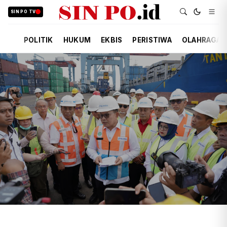
SIN PO TV
POLITIK
HUKUM
EKBIS
PERISTIWA
OLAHRAGA
TIM REDAKSI
EKBIS
11 JAM YANG LALU