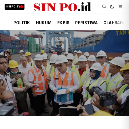
SIN PO TV
POLITIK
HUKUM
EKBIS
PERISTIWA
OLAHRAGA
TIM REDAKSI
EKBIS
20 JAM YANG LALU