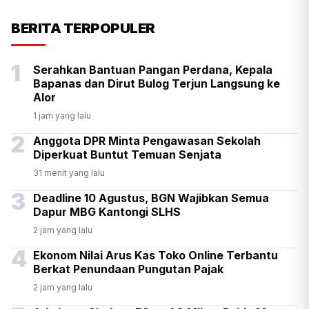
KSP Kawal Pelepasan Ekspor
BERITA TERPOPULER
Alumina Rp2,2 Triliun
1
Serahkan Bantuan Pangan Perdana, Kepala
Bapanas dan Dirut Bulog Terjun Langsung ke
Alor
1 jam yang lalu
2
Anggota DPR Minta Pengawasan Sekolah
Diperkuat Buntut Temuan Senjata
31 menit yang lalu
3
Deadline 10 Agustus, BGN Wajibkan Semua
Dapur MBG Kantongi SLHS
2 jam yang lalu
4
Ekonom Nilai Arus Kas Toko Online Terbantu
Berkat Penundaan Pungutan Pajak
2 jam yang lalu