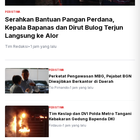
PERISTIWA
Serahkan Bantuan Pangan Perdana,
Kepala Bapanas dan Dirut Bulog Terjun
Langsung ke Alor
Tim Redaksi
•
1 jam yang lalu
PERISTIWA
Perketat Pengawasan MBG, Pejabat BGN
Diwajibkan Berkantor di Daerah
Tio Pirnando
•
1 jam yang lalu
PERISTIWA
Tim Keslap dan DVI Polda Metro Tangani
Kebakaran Gedung Bapenda DKI
Firdausi
•
1 jam yang lalu