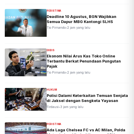
PERISTIWA
Deadline 10 Agustus, BGN Wajibkan
Semua Dapur MBG Kantongi SLHS
Tio Pirnando
•
2 jam yang lalu
EKBIS
Ekonom Nilai Arus Kas Toko Online
Terbantu Berkat Penundaan Pungutan
Pajak
Tio Pirnando
•
2 jam yang lalu
HUKUM
Polisi Dalami Keterkaitan Temuan Senjata
di Jaksel dengan Sengketa Yayasan
Firdausi
•
3 jam yang lalu
PERISTIWA
Ada Laga Chelsea FC vs AC Milan, Polda