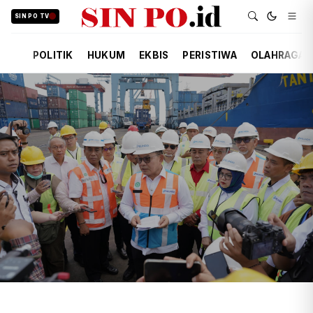
SIN PO TV
POLITIK
HUKUM
EKBIS
PERISTIWA
OLAHRAGA
TIM REDAKSI
EKBIS
20 JAM YANG LALU