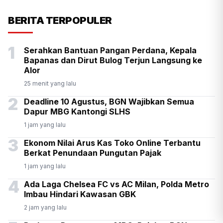
KSP Kawal Pelepasan Ekspor
BERITA TERPOPULER
Alumina Rp2,2 Triliun
1
Serahkan Bantuan Pangan Perdana, Kepala
Bapanas dan Dirut Bulog Terjun Langsung ke
Alor
25 menit yang lalu
2
Deadline 10 Agustus, BGN Wajibkan Semua
Dapur MBG Kantongi SLHS
1 jam yang lalu
3
Ekonom Nilai Arus Kas Toko Online Terbantu
Berkat Penundaan Pungutan Pajak
1 jam yang lalu
4
Ada Laga Chelsea FC vs AC Milan, Polda Metro
Imbau Hindari Kawasan GBK
2 jam yang lalu