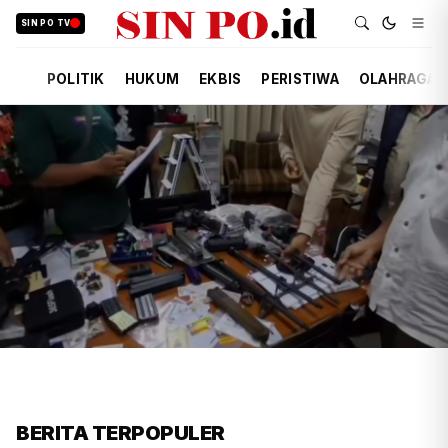
SIN PO TV
POLITIK
HUKUM
EKBIS
PERISTIWA
OLAHRAGA
FIRDAUSI
HUKUM
8 JAM YANG LALU
Polisi Usut Penemuan Bunker
BERITA TERPOPULER