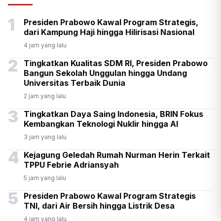
Senpi di Gedung Yayasan
1
Presiden Prabowo Kawal Program Strategis,
Sekolah di Pondok Pinang
dari Kampung Haji hingga Hilirisasi Nasional
4 jam yang lalu
2
Tingkatkan Kualitas SDM RI, Presiden Prabowo
Bangun Sekolah Unggulan hingga Undang
Universitas Terbaik Dunia
2 jam yang lalu
3
Tingkatkan Daya Saing Indonesia, BRIN Fokus
Kembangkan Teknologi Nuklir hingga AI
3 jam yang lalu
4
Kejagung Geledah Rumah Nurman Herin Terkait
TPPU Febrie Adriansyah
5 jam yang lalu
5
Presiden Prabowo Kawal Program Strategis
TNI, dari Air Bersih hingga Listrik Desa
4 jam yang lalu