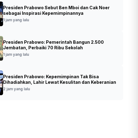
Presiden Prabowo Sebut Ben Mboi dan Cak Noer
den Prabowo Ingin Budaya Membaca
sebagai Inspirasi Kepemimpinannya
li Digalakkan di Lingkungan Pendidikan
1 jam yang lalu
•
Foto: Mensesneg Prasetyo Hadi
t yang lalu
Presiden Prabowo: Pemerintah Bangun 2.500
(SinPo.id/Biro Setpres)
Jembatan, Perbaiki 70 Ribu Sekolah
1 jam yang lalu
Presiden Prabowo: Kepemimpinan Tak Bisa
Dihadiahkan, Lahir Lewat Kesulitan dan Keberanian
2 jam yang lalu