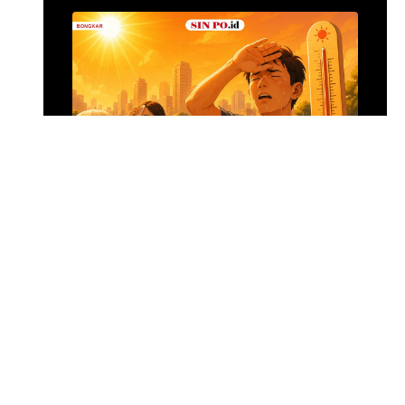
Alumina Rp2,2 Tri
•
7 jam yang lalu
Foto: Suasana 
Menghadapi Puncak El Nino
SIN PO DULU