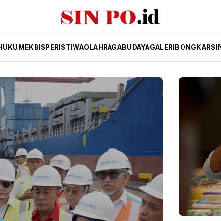
HUKUM
EKBIS
PERISTIWA
OLAHRAGA
BUDAYA
GALERI
BONGKAR
SI