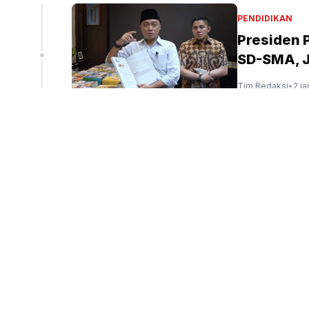
liun
PENDIDIKAN
Presiden 
SD-SMA, J
peninjauan ekspor Alumina (Sinpo.id/tim media)
Tim Redaksi
•
2 ja
PERISTIWA
Kebakaran
Api Berkob
Tim Redaksi
•
3 j
HUKUM
Kejagung 