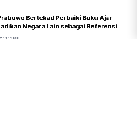
Prabowo Bertekad Perbaiki Buku Ajar
adikan Negara Lain sebagai Referensi
m yang lalu
 Landa Gedung Bapenda DKI Jakarta,
ar di Lantai Atas
am yang lalu
Cecar Febrie Adriansyah 20