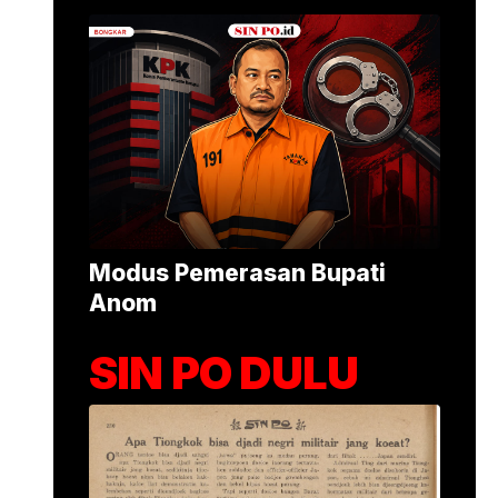
Senpi di Gedung 
Sekolah di Pondo
Foto: Baran
•
25 menit yang lalu
Modus Pemerasan Bupati
Anom
SIN PO DULU