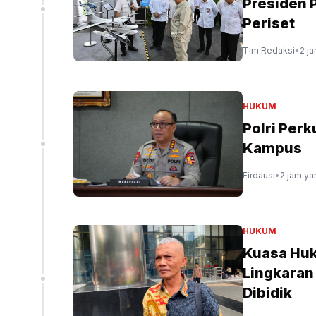
Presiden 
Periset
Tim Redaksi
•
2 ja
HUKUM
Polri Perk
Kampus
Firdausi
•
2 jam ya
HUKUM
Kuasa Huk
Lingkaran
Dibidik