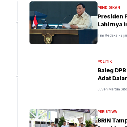
Yayasan
PENDIDIKAN
k Pinang
Presiden 
Lahirnya I
Tim Redaksi
•
2 ja
g bukti senpi yang ditemukan di Yayasan Jaksel
(SinPo.id/Dok.Istimewa)
POLITIK
Baleg DPR
Adat Dal
Juven Martua Sit
PERISTIWA
BRIN Tampi