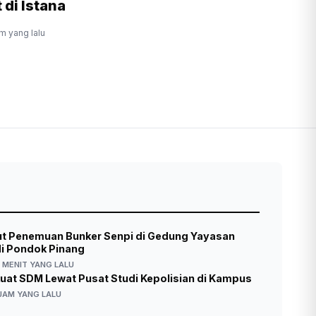
 di Istana
am yang lalu
sut Penemuan Bunker Senpi di Gedung Yayasan
di Pondok Pinang
 MENIT YANG LALU
kuat SDM Lewat Pusat Studi Kepolisian di Kampus
JAM YANG LALU