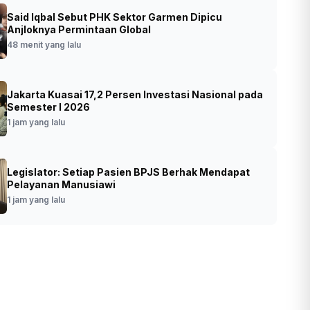
Said Iqbal Sebut PHK Sektor Garmen Dipicu
 Aksi di Inspektorat Kemenag, Massa
Anjloknya Permintaan Global
 Pecat Oknum ASN Nakal
48 menit yang lalu
•
Foto: Sejumlah perwakilan massa aksi di
t yang lalu
Jakarta Kuasai 17,2 Persen Investasi Nasional pada
Inspektorat Jenderal Kemenag (SinPo.id/
Semester I 2026
Dok. Germak)
1 jam yang lalu
Legislator: Setiap Pasien BPJS Berhak Mendapat
Pelayanan Manusiawi
1 jam yang lalu