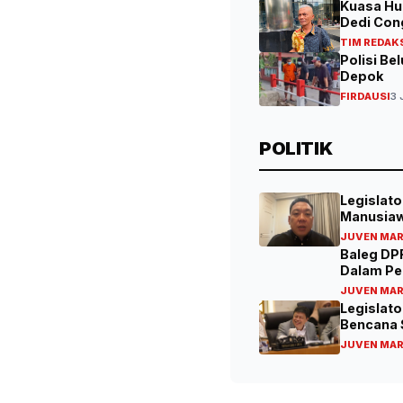
Kuasa Huk
Dedi Cong
TIM REDAK
Polisi B
Depok
FIRDAUSI
3 
POLITIK
Legislat
Manusiaw
JUVEN MA
Baleg DPR
Dalam P
JUVEN MA
Legislat
Bencana
JUVEN MA