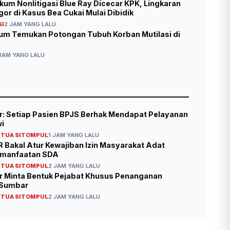
um Nonlitigasi Blue Ray Dicecar KPK, Lingkaran
or di Kasus Bea Cukai Mulai Dibidik
SI
2 JAM YANG LALU
elum Temukan Potongan Tubuh Korban Mutilasi di
JAM YANG LALU
or: Setiap Pasien BPJS Berhak Mendapat Pelayanan
i
RTUA SITOMPUL
1 JAM YANG LALU
 Bakal Atur Kewajiban Izin Masyarakat Adat
emanfaatan SDA
RTUA SITOMPUL
2 JAM YANG LALU
or Minta Bentuk Pejabat Khusus Penanganan
 Sumbar
RTUA SITOMPUL
2 JAM YANG LALU