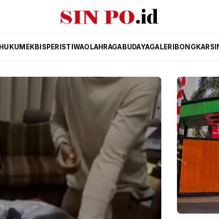
HUKUM
EKBIS
PERISTIWA
OLAHRAGA
BUDAYA
GALERI
BONGKAR
SI