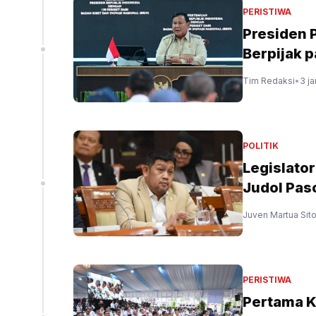
PERISTIWA
Presiden 
Berpijak p
Tim Redaksi
•
3 j
POLITIK
Legislato
Judol Pa
Juven Martua Sit
PERISTIWA
Pertama K