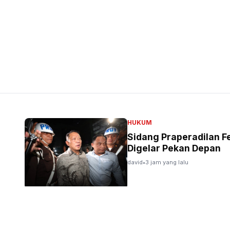
HUKUM
Sidang Praperadilan F
Digelar Pekan Depan
david
•
3 jam yang lalu