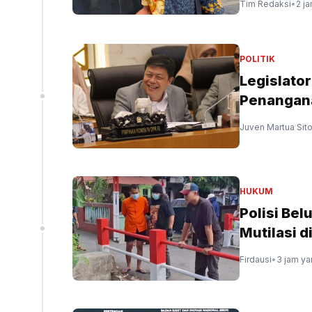
Tim Redaksi
•
2 ja
POLITIK
Legislato
Penangan
Juven Martua Sit
HUKUM
Polisi Be
Mutilasi d
Firdausi
•
3 jam ya