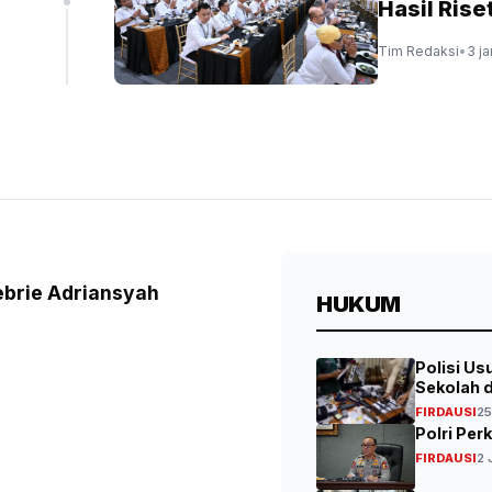
Hasil Riset
Tim Redaksi
•
3 j
ebrie Adriansyah
HUKUM
Polisi U
Sekolah 
FIRDAUSI
25
Polri Per
FIRDAUSI
2 