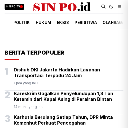
SIN PO TV
POLITIK
HUKUM
EKBIS
PERISTIWA
OLAHRAGA
BERITA TERPOPULER
1
Dishub DKI Jakarta Hadirkan Layanan
Transportasi Terpadu 24 Jam
1 jam yang lalu
2
Bareskrim Gagalkan Penyelundupan 1,3 Ton
Ketamin dari Kapal Asing di Perairan Bintan
14 menit yang lalu
3
Karhutla Berulang Setiap Tahun, DPR Minta
Kemenhut Perkuat Pencegahan