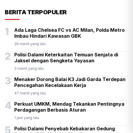
KSP Kawal Pelepasan Ekspor
BERITA TERPOPULER
Alumina Rp2,2 Triliun
1
Ada Laga Chelsea FC vs AC Milan, Polda Metro
Imbau Hindari Kawasan GBK
26 menit yang lalu
2
Polisi Dalami Keterkaitan Temuan Senjata di
Jaksel dengan Sengketa Yayasan
3 menit yang lalu
3
Menaker Dorong Balai K3 Jadi Garda Terdepan
Pencegahan Kecelakaan Kerja
47 menit yang lalu
4
Perkuat UMKM, Mendag Tekankan Pentingnya
Perdagangan Berbasis Aturan
1 jam yang lalu
5
Polisi Dalami Penyebab Kebakaran Gedung