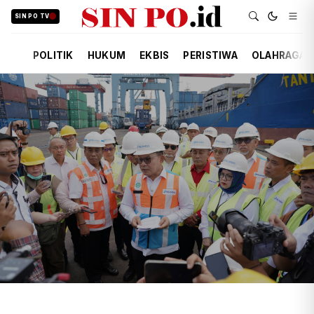
SIN PO TV
POLITIK
HUKUM
EKBIS
PERISTIWA
OLAHRAGA
TIM REDAKSI
EKBIS
17 JAM YANG LALU