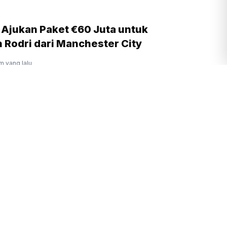
 Ajukan Paket €60 Juta untuk
 Rodri dari Manchester City
m yang lalu
 Tolak Rencana Damai AS untuk Gaza
m yang lalu
romo Meluas, Muncul 2 Titik Api Baru di