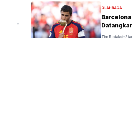
ng MBG
OLAHRAGA
 Waktu
Barcelona
Datangkan
Tim Redaksi
•
2 ja
sana petugas sedang menyiapkan makan bergizi
gratis. (SinPo.id/Tio Pirnando)
DUNIA
Netanyahu
Tim Redaksi
•
2 ja
PERISTIWA
Karhutla B