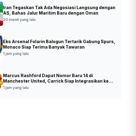
Iran Tegaskan Tak Ada Negosiasi Langsung dengan
Leo XIV Serukan Dukungan Internasional
AS, Bahas Jalur Maritim Baru dengan Oman
 Hentikan Konflik Tragis di Sudan
20 menit yang lalu
•
Foto: Paus Leo XIV. (SinPo.id/AFP)
t yang lalu
Eks Arsenal Folarin Balogun Tertarik Gabung Spurs,
Monaco Siap Terima Banyak Tawaran
1 jam yang lalu
Marcus Rashford Dapat Nomor Baru 14 di
Manchester United, Carrick Siap Integrasikan ke
Skuad
1 jam yang lalu