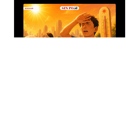
Wajibkan Ompre
Cantumkan Batas
Konsumsi
Foto: Sua
•
12 jam yang lalu
Menghadapi Puncak El Nino
SIN PO DULU