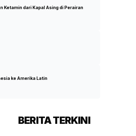
 Ketamin dari Kapal Asing di Perairan
ntegrasikan Data Pasar Kerja
nbang Kemnaker, Anwar Sanusi. (SinPo.id/dok.
Kemnaker)
nesia ke Amerika Latin
BERITA TERKINI