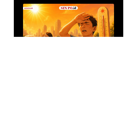
Menghadapi Puncak El Nino
SIN PO DULU