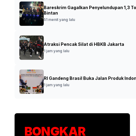
Bareskrim Gagalkan Penyelundupan 1,3 Ton
Kemnaker Kembangkan SIAPkerja untuk I
Bintan
51 menit yang lalu
•
Foto: Kepala Bare
17 menit yang lalu
Atraksi Pencak Silat di HBKB Jakarta
1 jam yang lalu
RI Gandeng Brasil Buka Jalan Produk Indo
1 jam yang lalu
BONGKAR