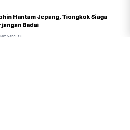
phin Hantam Jepang, Tiongkok Siaga
rjangan Badai
 jam yang lalu
I Jakarta Hadirkan Layanan
asi Terpadu 24 Jam
lalu
KI Putuskan Bongkar JPO Lama di