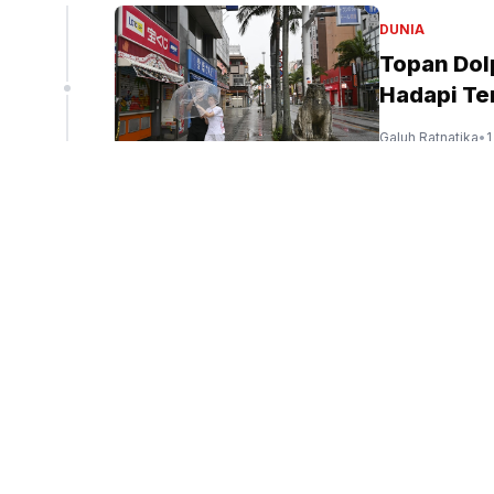
DUNIA
Topan Dol
Hadapi Te
Galuh Ratnatika
•
1
GALERI
Dishub DK
Transport
Agus
•
1 jam yang 
PERISTIWA
Pemprov D