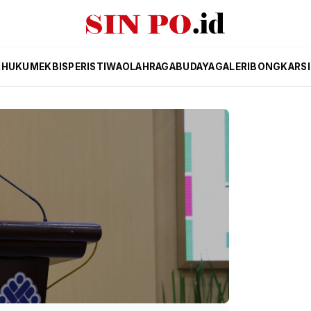
K
HUKUM
EKBIS
PERISTIWA
OLAHRAGA
BUDAYA
GALERI
BONGKAR
S