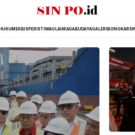
HUKUM
EKBIS
PERISTIWA
OLAHRAGA
BUDAYA
GALERI
BONGKAR
SI