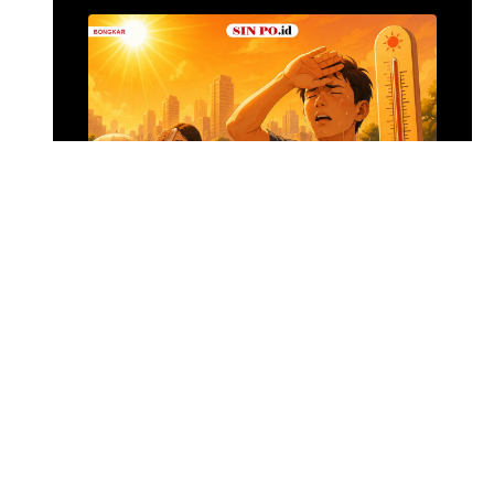
Alumina Rp2,2 Tri
•
16 jam yang lalu
Foto: Suasana 
Menghadapi Puncak El Nino
SIN PO DULU