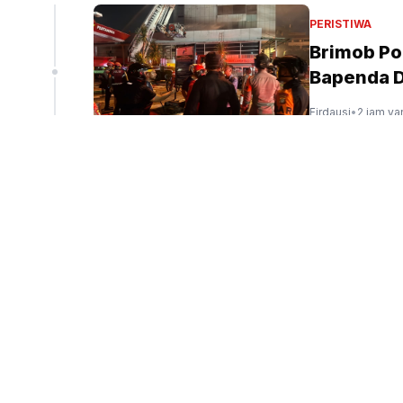
liun
PERISTIWA
Brimob Po
Bapenda 
peninjauan ekspor Alumina (Sinpo.id/tim media)
Firdausi
•
2 jam ya
PERISTIWA
Kemenhut 
Gunung Ge
Juven Martua Sit
POLITIK
Bambang P