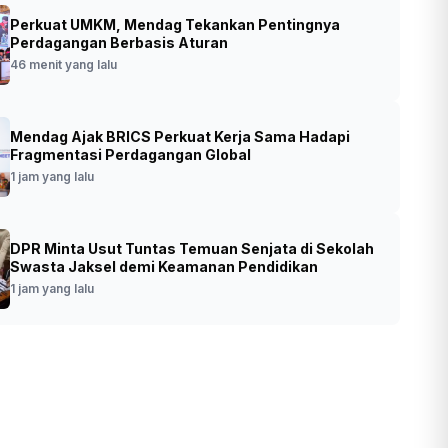
Perkuat UMKM, Mendag Tekankan Pentingnya
i Dalami Penyebab Kebakaran Gedung
Perdagangan Berbasis Aturan
da DKI, 10 Saksi Diperiksa
46 menit yang lalu
•
Foto: Anggota saat membantu kebakaran
t yang lalu
Mendag Ajak BRICS Perkuat Kerja Sama Hadapi
Bapenda (SinPo.id/Dok.PMJ)
Fragmentasi Perdagangan Global
1 jam yang lalu
DPR Minta Usut Tuntas Temuan Senjata di Sekolah
Swasta Jaksel demi Keamanan Pendidikan
1 jam yang lalu