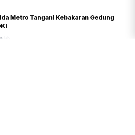
lda Metro Tangani Kebakaran Gedung
DKI
ng lalu
Gerak Cepat Padamkan Kebakaran di
de Pangrango, Pendakian Ditutup
ompul
•
3 jam yang lalu
atijaya Sebut Perpres Pembelian