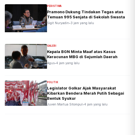
PERISTIWA
Pramono Dukung Tindakan Tegas atas
Temuan 995 Senjata di Sekolah Swasta
Sigit Nuryadin
•
3 jam yang lalu
GALERI
Kepala BGN Minta Maaf atas Kasus
Keracunan MBG di Sejumlah Daerah
Agus
•
4 jam yang lalu
POLITIK
Legislator Golkar Ajak Masyarakat
Kibarkan Bendera Merah Putih Sebagai
Bentuk Syukur
Juven Martua Sitompul
•
4 jam yang lalu