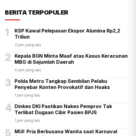
KSP Kawal Pelepasan Ekspor
BERITA TERPOPULER
Alumina Rp2,2 Triliun
1
KSP Kawal Pelepasan Ekspor Alumina Rp2,2
Triliun
3 jam yang lalu
2
Kepala BGN Minta Maaf atas Kasus Keracunan
MBG di Sejumlah Daerah
4 jam yang lalu
3
Polda Metro Tangkap Sembilan Pelaku
Penyebar Konten Provokatif dan Hoaks
1 jam yang lalu
4
Dinkes DKI Pastikan Nakes Pemprov Tak
Terlibat Dugaan Cibir Pasien BPJS
1 jam yang lalu
5
MUI: Pria Berbusana Wanita saat Karnaval