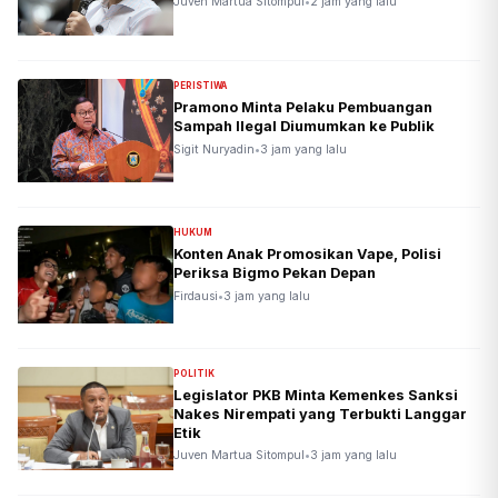
Juven Martua Sitompul
•
2 jam yang lalu
PERISTIWA
Pramono Minta Pelaku Pembuangan
Sampah Ilegal Diumumkan ke Publik
Sigit Nuryadin
•
3 jam yang lalu
HUKUM
Konten Anak Promosikan Vape, Polisi
Periksa Bigmo Pekan Depan
Firdausi
•
3 jam yang lalu
POLITIK
Legislator PKB Minta Kemenkes Sanksi
Nakes Nirempati yang Terbukti Langgar
Etik
Juven Martua Sitompul
•
3 jam yang lalu