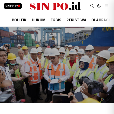
SIN PO TV
POLITIK
HUKUM
EKBIS
PERISTIWA
OLAHRAGA
TIM REDAKSI
EKBIS
3 JAM YANG LALU