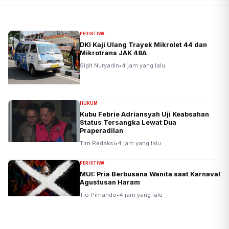
PERISTIWA
DKI Kaji Ulang Trayek Mikrolet 44 dan
Mikrotrans JAK 48A
Sigit Nuryadin
•
4 jam yang lalu
HUKUM
Kubu Febrie Adriansyah Uji Keabsahan
Status Tersangka Lewat Dua
Praperadilan
Tim Redaksi
•
4 jam yang lalu
PERISTIWA
MUI: Pria Berbusana Wanita saat Karnaval
Agustusan Haram
Tio Pirnando
•
4 jam yang lalu