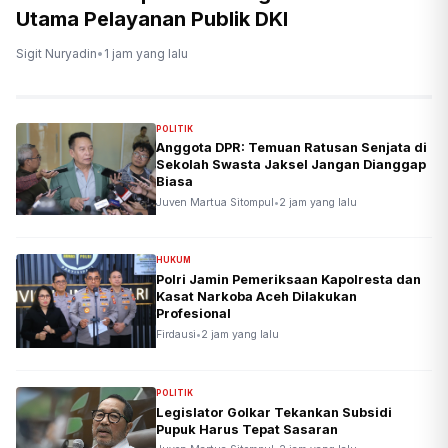
Utama Pelayanan Publik DKI
Sigit Nuryadin
•
1 jam yang lalu
POLITIK
Anggota DPR: Temuan Ratusan Senjata di
Sekolah Swasta Jaksel Jangan Dianggap
Biasa
Juven Martua Sitompul
•
2 jam yang lalu
HUKUM
Polri Jamin Pemeriksaan Kapolresta dan
Kasat Narkoba Aceh Dilakukan
Profesional
Firdausi
•
2 jam yang lalu
POLITIK
Legislator Golkar Tekankan Subsidi
Pupuk Harus Tepat Sasaran