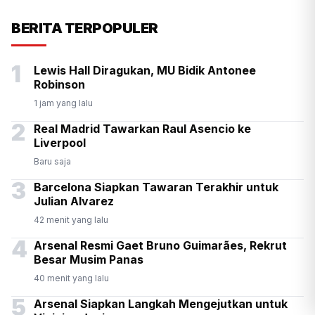
Presiden Prabowo Antar
BERITA TERPOPULER
Langsung Kepulangan PM
1
Lewis Hall Diragukan, MU Bidik Antonee
Thailand Anutin di Halim
Robinson
1 jam yang lalu
2
Real Madrid Tawarkan Raul Asencio ke
Liverpool
Baru saja
3
Barcelona Siapkan Tawaran Terakhir untuk
Julian Alvarez
42 menit yang lalu
4
Arsenal Resmi Gaet Bruno Guimarães, Rekrut
Besar Musim Panas
40 menit yang lalu
5
Arsenal Siapkan Langkah Mengejutkan untuk