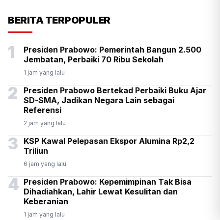
KSP Kawal Pelepasan Ekspor
BERITA TERPOPULER
Alumina Rp2,2 Triliun
1
Presiden Prabowo: Pemerintah Bangun 2.500
Jembatan, Perbaiki 70 Ribu Sekolah
1 jam yang lalu
2
Presiden Prabowo Bertekad Perbaiki Buku Ajar
SD-SMA, Jadikan Negara Lain sebagai
Referensi
2 jam yang lalu
3
KSP Kawal Pelepasan Ekspor Alumina Rp2,2
Triliun
6 jam yang lalu
4
Presiden Prabowo: Kepemimpinan Tak Bisa
Dihadiahkan, Lahir Lewat Kesulitan dan
Keberanian
1 jam yang lalu