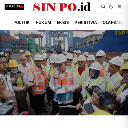
SIN PO TV
POLITIK
HUKUM
EKBIS
PERISTIWA
OLAHRAGA
TIM REDAKSI
EKBIS
6 JAM YANG LALU