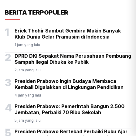
KSP Kawal Pelepasan Ekspor
BERITA TERPOPULER
Alumina Rp2,2 Triliun
1
Erick Thohir Sambut Gembira Makin Banyak
Klub Dunia Gelar Pramusim di Indonesia
1 jam yang lalu
2
DPRD DKI Sepakat Nama Perusahaan Pembuang
Sampah Ilegal Dibuka ke Publik
2 jam yang lalu
3
Presiden Prabowo Ingin Budaya Membaca
Kembali Digalakkan di Lingkungan Pendidikan
4 jam yang lalu
4
Presiden Prabowo: Pemerintah Bangun 2.500
Jembatan, Perbaiki 70 Ribu Sekolah
5 jam yang lalu
5
Presiden Prabowo Bertekad Perbaiki Buku Ajar