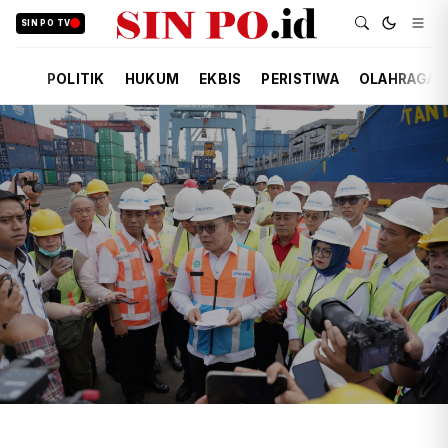
SIN PO TV
POLITIK
HUKUM
EKBIS
PERISTIWA
OLAHRAGA
TIM REDAKSI
EKBIS
10 JAM YANG LALU