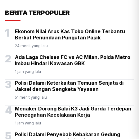
KSP Kawal Pelepasan Ekspor
BERITA TERPOPULER
Alumina Rp2,2 Triliun
1
Ekonom Nilai Arus Kas Toko Online Terbantu
Berkat Penundaan Pungutan Pajak
24 menit yang lalu
2
Ada Laga Chelsea FC vs AC Milan, Polda Metro
Imbau Hindari Kawasan GBK
1 jam yang lalu
3
Polisi Dalami Keterkaitan Temuan Senjata di
Jaksel dengan Sengketa Yayasan
51 menit yang lalu
4
Menaker Dorong Balai K3 Jadi Garda Terdepan
Pencegahan Kecelakaan Kerja
1 jam yang lalu
5
Polisi Dalami Penyebab Kebakaran Gedung