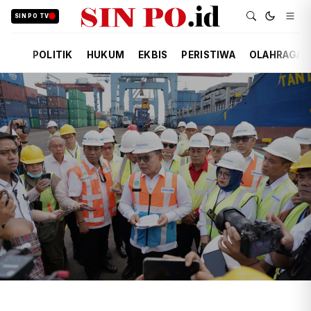
SIN PO TV
POLITIK
HUKUM
EKBIS
PERISTIWA
OLAHRAGA
TIM REDAKSI
EKBIS
18 JAM YANG LALU