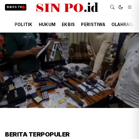
SIN PO TV
POLITIK
HUKUM
EKBIS
PERISTIWA
OLAHRAGA
FIRDAUSI
HUKUM
2 JAM YANG LALU
Polisi Usut Penemuan Bunker
BERITA TERPOPULER