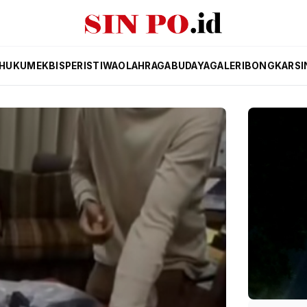
HUKUM
EKBIS
PERISTIWA
OLAHRAGA
BUDAYA
GALERI
BONGKAR
SI