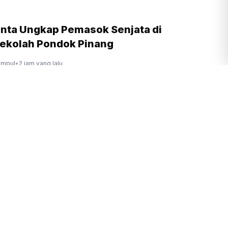
minta Ungkap Pemasok Senjata di
ekolah Pondok Pinang
ompul
•
2 jam yang lalu
i di Inspektorat Kemenag, Massa Minta
num ASN Nakal
am yang lalu
l Sebut PHK Sektor Garmen Dipicu