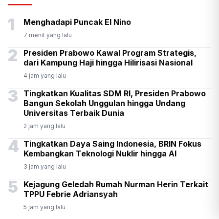
Senpi di Gedung Yayasan
1
Menghadapi Puncak El Nino
Sekolah di Pondok Pinang
7 menit yang lalu
2
Presiden Prabowo Kawal Program Strategis,
dari Kampung Haji hingga Hilirisasi Nasional
4 jam yang lalu
3
Tingkatkan Kualitas SDM RI, Presiden Prabowo
Bangun Sekolah Unggulan hingga Undang
Universitas Terbaik Dunia
2 jam yang lalu
4
Tingkatkan Daya Saing Indonesia, BRIN Fokus
Kembangkan Teknologi Nuklir hingga AI
3 jam yang lalu
5
Kejagung Geledah Rumah Nurman Herin Terkait
TPPU Febrie Adriansyah
5 jam yang lalu