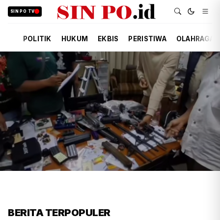
SIN PO TV
POLITIK
HUKUM
EKBIS
PERISTIWA
OLAHRAGA
FIRDAUSI
HUKUM
8 JAM YANG LALU
Polisi Usut Penemuan Bunker
BERITA TERPOPULER