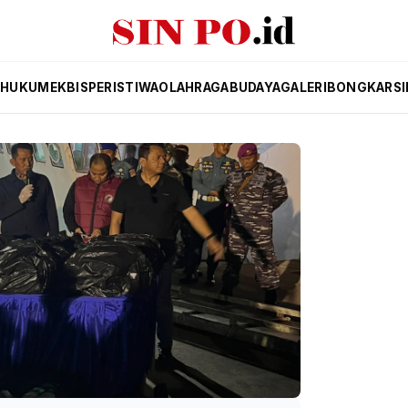
K
HUKUM
EKBIS
PERISTIWA
OLAHRAGA
BUDAYA
GALERI
BONGKAR
S