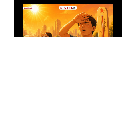
Menghadapi Puncak El Nino
SIN PO DULU