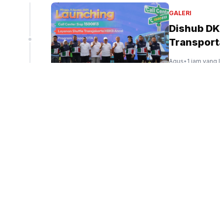
GALERI
Dishub DK
Transport
Agus
•
1 jam yang 
PERISTIWA
Pemprov D
Rasuna Sai
Sigit Nuryadin
•
1 
POLITIK
Gerindra: