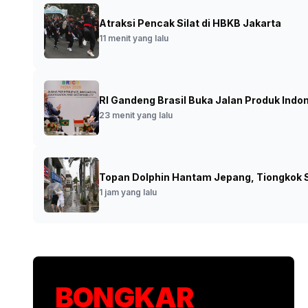
Atraksi Pencak Silat di HBKB Jakarta
Bareskrim Gagalkan Penyelundupan 1,3 T
11 menit yang lalu
Perairan Bintan
•
2 menit yang lalu
RI Gandeng Brasil Buka Jalan Produk Indo
23 menit yang lalu
Topan Dolphin Hantam Jepang, Tiongkok S
1 jam yang lalu
BONGKAR