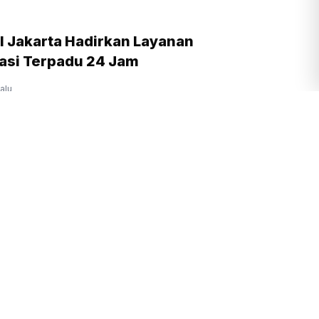
I Jakarta Hadirkan Layanan
asi Terpadu 24 Jam
lalu
KI Putuskan Bongkar JPO Lama di
d, Akses Dialihkan ke JPO Integrasi
jam yang lalu
 Rapor 'Oke' 2 Tahun Pemerintahan