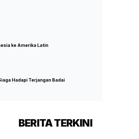
on Ketamin dari Kapal Asing di
Foto: Barang bukti narkoba disita di perairan Bintan
(SinPo.id/Dok.Polri)
nesia ke Amerika Latin
iaga Hadapi Terjangan Badai
BERITA TERKINI