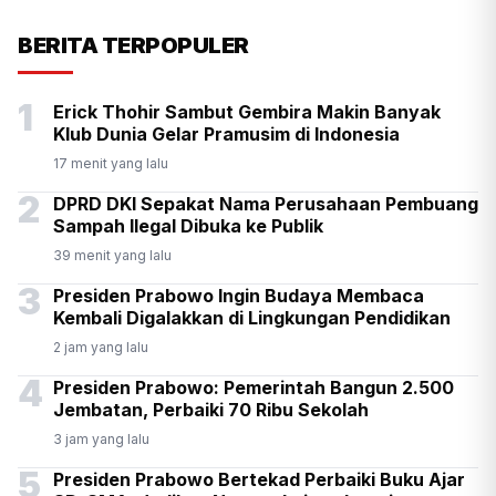
KSP Kawal Pelepasan Ekspor
BERITA TERPOPULER
Alumina Rp2,2 Triliun
1
Erick Thohir Sambut Gembira Makin Banyak
Klub Dunia Gelar Pramusim di Indonesia
17 menit yang lalu
2
DPRD DKI Sepakat Nama Perusahaan Pembuang
Sampah Ilegal Dibuka ke Publik
39 menit yang lalu
3
Presiden Prabowo Ingin Budaya Membaca
Kembali Digalakkan di Lingkungan Pendidikan
2 jam yang lalu
4
Presiden Prabowo: Pemerintah Bangun 2.500
Jembatan, Perbaiki 70 Ribu Sekolah
3 jam yang lalu
5
Presiden Prabowo Bertekad Perbaiki Buku Ajar