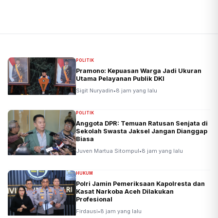
POLITIK
Pramono: Kepuasan Warga Jadi Ukuran
Utama Pelayanan Publik DKI
Sigit Nuryadin
•
8 jam yang lalu
POLITIK
Anggota DPR: Temuan Ratusan Senjata di
Sekolah Swasta Jaksel Jangan Dianggap
Biasa
Juven Martua Sitompul
•
8 jam yang lalu
HUKUM
Polri Jamin Pemeriksaan Kapolresta dan
Kasat Narkoba Aceh Dilakukan
Profesional
Firdausi
•
8 jam yang lalu