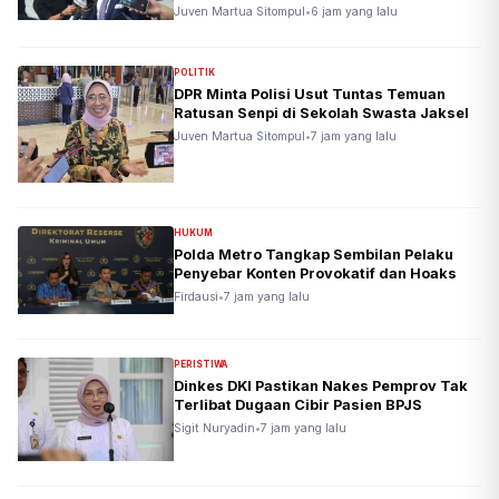
Juven Martua Sitompul
•
6 jam yang lalu
POLITIK
DPR Minta Polisi Usut Tuntas Temuan
Ratusan Senpi di Sekolah Swasta Jaksel
Juven Martua Sitompul
•
7 jam yang lalu
HUKUM
Polda Metro Tangkap Sembilan Pelaku
Penyebar Konten Provokatif dan Hoaks
Firdausi
•
7 jam yang lalu
PERISTIWA
Dinkes DKI Pastikan Nakes Pemprov Tak
Terlibat Dugaan Cibir Pasien BPJS
Sigit Nuryadin
•
7 jam yang lalu