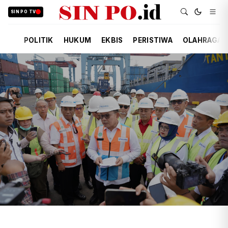
SIN PO TV
POLITIK
HUKUM
EKBIS
PERISTIWA
OLAHRAGA
TIM REDAKSI
EKBIS
9 JAM YANG LALU