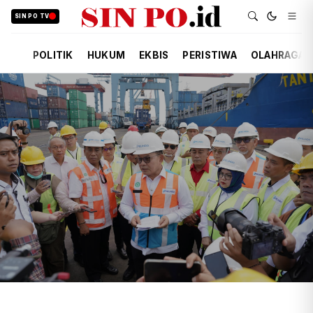
SIN PO TV
POLITIK
HUKUM
EKBIS
PERISTIWA
OLAHRAGA
TIM REDAKSI
EKBIS
8 JAM YANG LALU