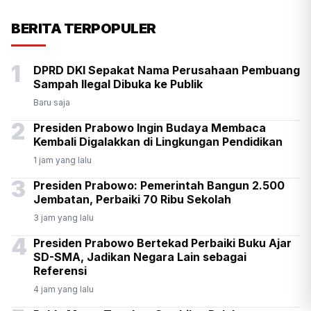
KSP Kawal Pelepasan Ekspor
BERITA TERPOPULER
Alumina Rp2,2 Triliun
1
DPRD DKI Sepakat Nama Perusahaan Pembuang
Sampah Ilegal Dibuka ke Publik
Baru saja
2
Presiden Prabowo Ingin Budaya Membaca
Kembali Digalakkan di Lingkungan Pendidikan
1 jam yang lalu
3
Presiden Prabowo: Pemerintah Bangun 2.500
Jembatan, Perbaiki 70 Ribu Sekolah
3 jam yang lalu
4
Presiden Prabowo Bertekad Perbaiki Buku Ajar
SD-SMA, Jadikan Negara Lain sebagai
Referensi
4 jam yang lalu