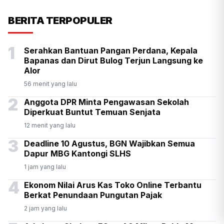
KSP Kawal Pelepasan Ekspor
BERITA TERPOPULER
Alumina Rp2,2 Triliun
1
Serahkan Bantuan Pangan Perdana, Kepala
Bapanas dan Dirut Bulog Terjun Langsung ke
Alor
56 menit yang lalu
2
Anggota DPR Minta Pengawasan Sekolah
Diperkuat Buntut Temuan Senjata
12 menit yang lalu
3
Deadline 10 Agustus, BGN Wajibkan Semua
Dapur MBG Kantongi SLHS
1 jam yang lalu
4
Ekonom Nilai Arus Kas Toko Online Terbantu
Berkat Penundaan Pungutan Pajak
2 jam yang lalu