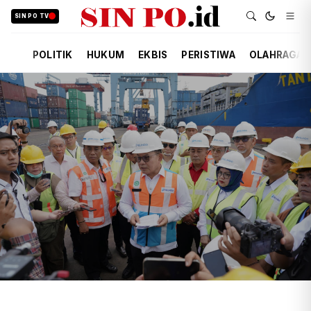
SIN PO TV
POLITIK
HUKUM
EKBIS
PERISTIWA
OLAHRAGA
TIM REDAKSI
EKBIS
20 JAM YANG LALU