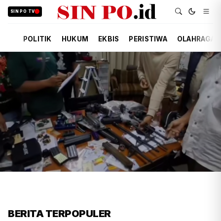
SIN PO TV
POLITIK
HUKUM
EKBIS
PERISTIWA
OLAHRAGA
FIRDAUSI
HUKUM
52 MENIT YANG LALU
Polisi Usut Penemuan Bunker
BERITA TERPOPULER