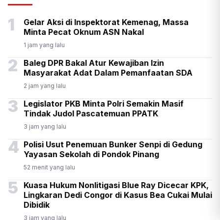
Senpi di Gedung Yayasan
1
Gelar Aksi di Inspektorat Kemenag, Massa
Sekolah di Pondok Pinang
Minta Pecat Oknum ASN Nakal
1 jam yang lalu
2
Baleg DPR Bakal Atur Kewajiban Izin
Masyarakat Adat Dalam Pemanfaatan SDA
2 jam yang lalu
3
Legislator PKB Minta Polri Semakin Masif
Tindak Judol Pascatemuan PPATK
3 jam yang lalu
4
Polisi Usut Penemuan Bunker Senpi di Gedung
Yayasan Sekolah di Pondok Pinang
52 menit yang lalu
5
Kuasa Hukum Nonlitigasi Blue Ray Dicecar KPK,
Lingkaran Dedi Congor di Kasus Bea Cukai Mulai
Dibidik
3 jam yang lalu