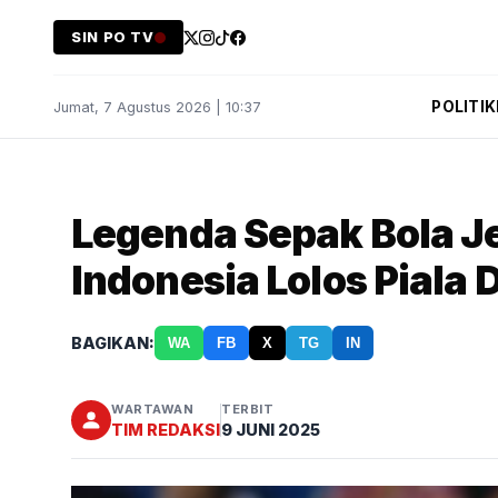
SIN PO TV
POLITIK
Jumat, 7 Agustus 2026 | 10:37
Legenda Sepak Bola 
Indonesia Lolos Piala 
BAGIKAN:
WA
FB
X
TG
IN
WARTAWAN
TERBIT
TIM REDAKSI
9 JUNI 2025