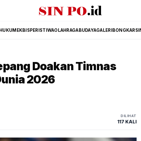
HUKUM
EKBIS
PERISTIWA
OLAHRAGA
BUDAYA
GALERI
BONGKAR
SI
Jepang Doakan Timnas
Dunia 2026
DILIHAT
117 KALI