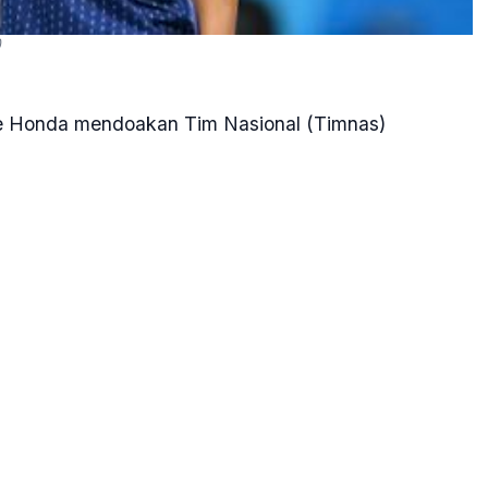
)
e Honda mendoakan Tim Nasional (Timnas)
ar pertama kalinya di tiga negara yaitu Amerika
 depan," kata Honda ketika ditemui awak media di
Juni 2025.
 Piala Dunia 2026 setelah mengalahkan China 1-0 di
karta, Kamis, 5 Juni 2025.
ka di peringkat keempat (12 poin) Grup C, sudah tak
up C, Bahrain dan China yang mengoleksi enam poin