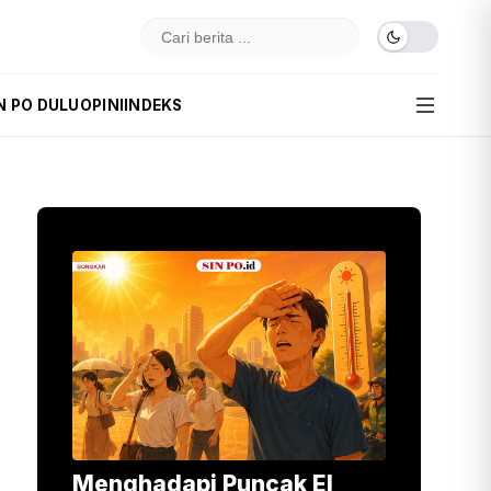
N PO DULU
OPINI
INDEKS
Menghadapi Puncak El