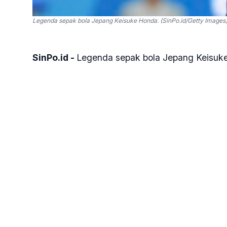
Legenda sepak bola Jepang Keisuke Honda. (SinPo.id/Getty Images
SinPo.id -
Legenda sepak bola Jepang Keisuk
Indonesia lolos ke Piala Dunia 2026 yang digel
Serikat, Kanada, dan Meksiko.
"Saya harap kalian lolos ke Piala Dunia tahun
Stadion ASIOP, Jakarta Pusat pada Minggu, 9 
Indonesia lolos ke putaran keempat kualifikasi
Stadion Utama Gelora Bung Karno (SUGBK), Ja
Hal ini didapatkan setelah perolehan poin mere
mampu dikejar oleh dua tim di bawahnya di Gr