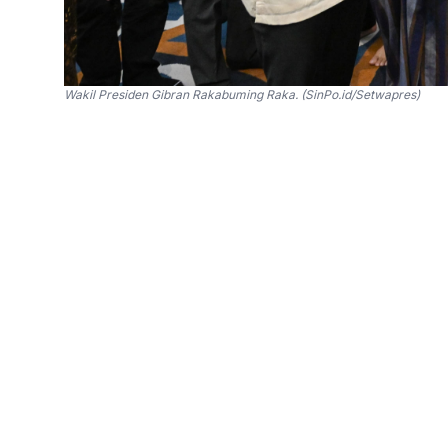
Wakil Presiden Gibran Rakabuming Raka. (SinPo.id/Setwapres)
SinPo.id -
Wakil Presiden (Wapres) RI Gibran 
Masjid Raya Sheikh Zayed Surakarta, Jawa Ten
Selvi Ananda serta kedua putra-putrinya, Jan
Dalam momentum Iduladha ini, Gibran menekan
tidak hanya bersifat spiritual, tetapi juga diwu
"Semangat berkurban harus tercermin dalam up
rakyat Indonesia, termasuk akses merata terh
yang sejalan dengan komitmen pemerintahan P