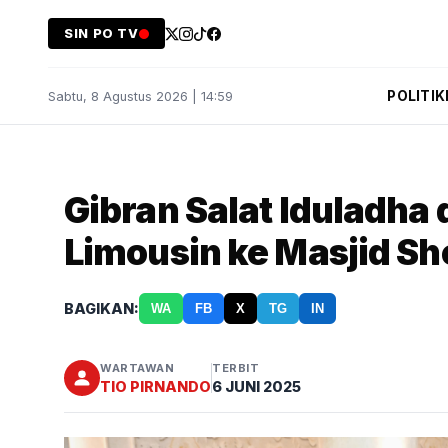
SIN PO TV
POLITIK
Sabtu, 8 Agustus 2026 | 14:59
Gibran Salat Iduladha
Limousin ke Masjid Sh
BAGIKAN:
WA
FB
X
TG
IN
WARTAWAN
TERBIT
TIO PIRNANDO
6 JUNI 2025