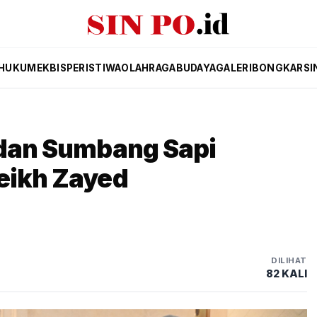
HUKUM
EKBIS
PERISTIWA
OLAHRAGA
BUDAYA
GALERI
BONGKAR
SI
 dan Sumbang Sapi
eikh Zayed
DILIHAT
82 KALI