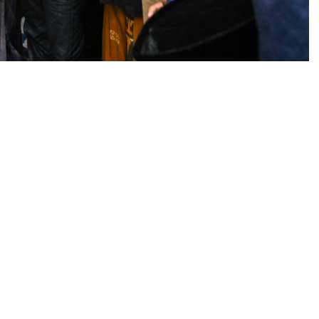
Rakabuming melaksanakan salat Id berjamaah di
gah, Jumat, 6 Juni 2025, yang didampingi istrinya,
 Ethes Srinarendra dan La Lembah Manah.
kan pentingnya meneladani nilai pengorbanan yang
judkan melalui komitmen sosial.
aya nyata memastikan keadilan sosial bagi seluruh
adap pangan, pendidikan, dan layanan kesehatan,
residen Prabowo," kata Gibran dalam