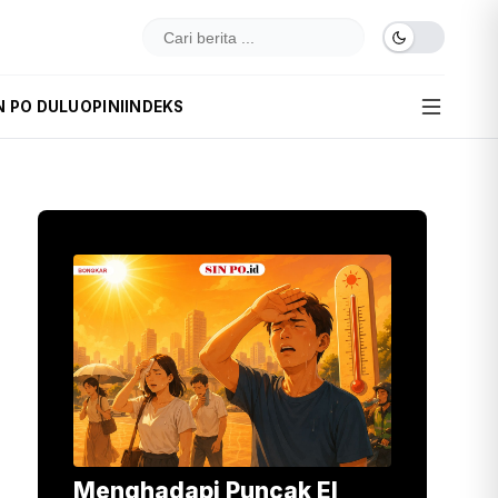
N PO DULU
OPINI
INDEKS
Menghadapi Puncak El