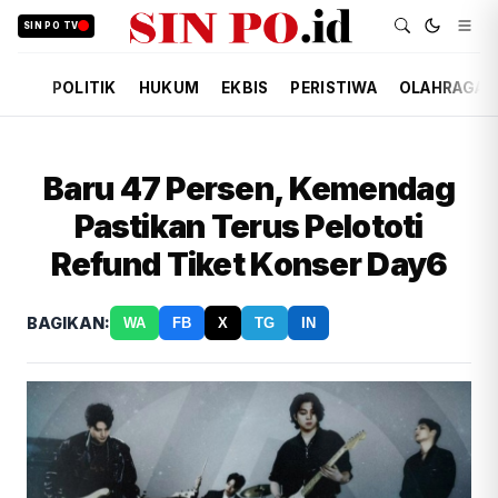
SIN PO TV
POLITIK
HUKUM
EKBIS
PERISTIWA
OLAHRAGA
Baru 47 Persen, Kemendag
Pastikan Terus Pelototi
Refund Tiket Konser Day6
BAGIKAN:
WA
FB
X
TG
IN