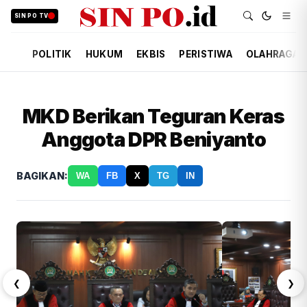
SIN PO TV
POLITIK
HUKUM
EKBIS
PERISTIWA
OLAHRAGA
MKD Berikan Teguran Keras
Anggota DPR Beniyanto
BAGIKAN:
WA
FB
X
TG
IN
❮
❯