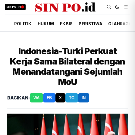
SIN PO TV
POLITIK
HUKUM
EKBIS
PERISTIWA
OLAHRAGA
Indonesia-Turki Perkuat
Kerja Sama Bilateral dengan
Menandatangani Sejumlah
MoU
BAGIKAN:
WA
FB
X
TG
IN