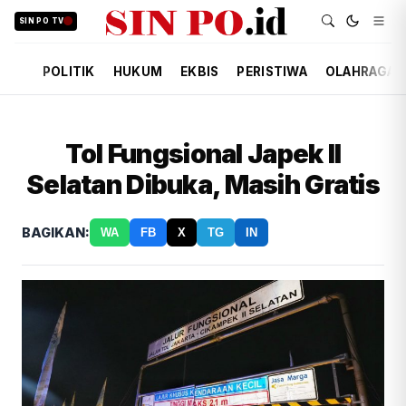
SIN PO TV
POLITIK
HUKUM
EKBIS
PERISTIWA
OLAHRAGA
Tol Fungsional Japek II
Selatan Dibuka, Masih Gratis
BAGIKAN:
WA
FB
X
TG
IN