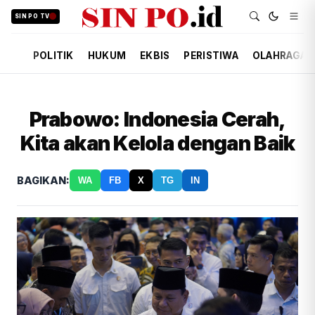
SIN PO TV
POLITIK
HUKUM
EKBIS
PERISTIWA
OLAHRAGA
Prabowo: Indonesia Cerah,
Kita akan Kelola dengan Baik
BAGIKAN:
WA
FB
X
TG
IN