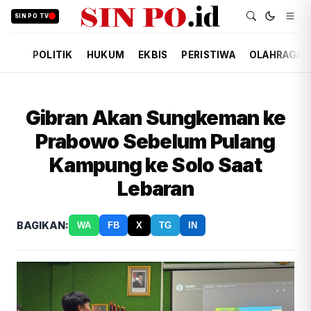
SIN PO TV
POLITIK
HUKUM
EKBIS
PERISTIWA
OLAHRAGA
Gibran Akan Sungkeman ke
Prabowo Sebelum Pulang
Kampung ke Solo Saat
Lebaran
BAGIKAN:
WA
FB
X
TG
IN