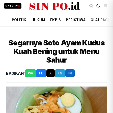
SIN PO TV
POLITIK
HUKUM
EKBIS
PERISTIWA
OLAHRAGA
Segarnya Soto Ayam Kudus
Kuah Bening untuk Menu
Sahur
BAGIKAN:
WA
FB
X
TG
IN