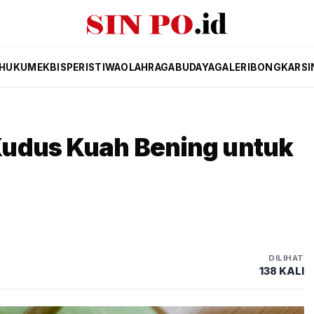
HUKUM
EKBIS
PERISTIWA
OLAHRAGA
BUDAYA
GALERI
BONGKAR
SI
udus Kuah Bening untuk
DILIHAT
138 KALI