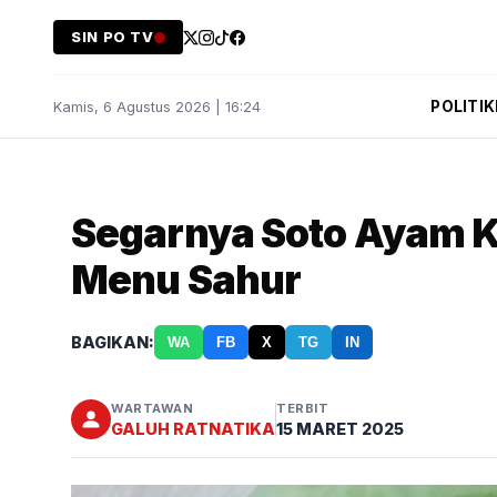
SIN PO TV
POLITIK
Kamis, 6 Agustus 2026 | 16:24
Segarnya Soto Ayam K
Menu Sahur
BAGIKAN:
WA
FB
X
TG
IN
WARTAWAN
TERBIT
GALUH RATNATIKA
15 MARET 2025