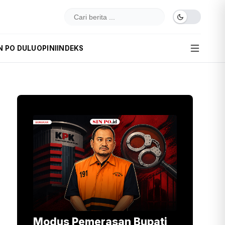
N PO DULU
OPINI
INDEKS
Modus Pemerasan Bupati