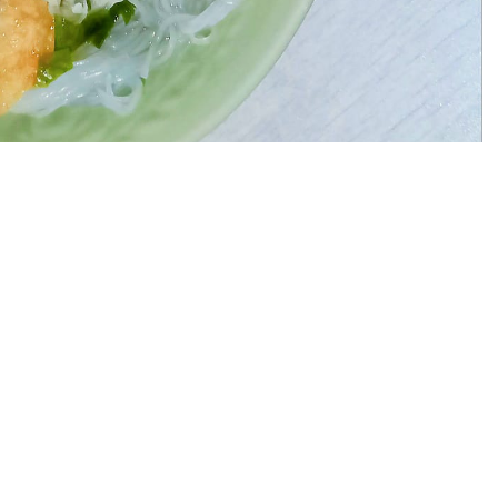
nambah nafsu makan saat sahur. Soto ayam mungkin
ya pun mudah.
o Ayam Kudus Bening yang mudah untuk dimasak di