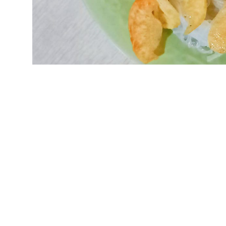
Resep Soto Ayam Kudus Bening (Sinpo.id/Galuh Ratnatika)
SinPo.id -
Makanan berkuah biasanya bisa me
bisa jadi pilihan untuk menu sahur. Membuatn
Kali ini SinPo.id akan membagikan resep Sot
rumah. Yuk simak!
Bahan-bahan: