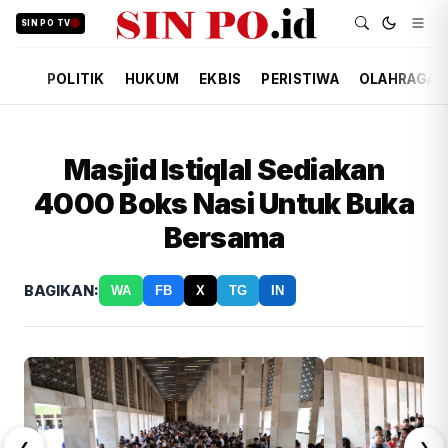
SIN PO TV
POLITIK
HUKUM
EKBIS
PERISTIWA
OLAHRAGA
Masjid Istiqlal Sediakan
4000 Boks Nasi Untuk Buka
Bersama
BAGIKAN:
WA
FB
X
TG
IN
❮
❯