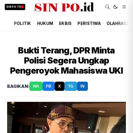
SIN PO TV
POLITIK
HUKUM
EKBIS
PERISTIWA
OLAHRAGA
Bukti Terang, DPR Minta
Polisi Segera Ungkap
Pengeroyok Mahasiswa UKI
BAGIKAN:
WA
FB
X
TG
IN