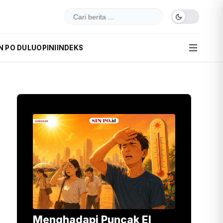
N PO DULU
OPINI
INDEKS
Menghadapi Puncak El