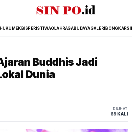
HUKUM
EKBIS
PERISTIWA
OLAHRAGA
BUDAYA
GALERI
BONGKAR
SI
Ajaran Buddhis Jadi
Lokal Dunia
DILIHAT
69 KALI