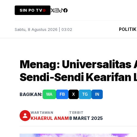
SIN PO TV
POLITIK
Sabtu, 8 Agustus 2026 | 03:02
Menag: Universalitas 
Sendi-Sendi Kearifan 
BAGIKAN:
WA
FB
X
TG
IN
WARTAWAN
TERBIT
KHAERUL ANAM
8 MARET 2025