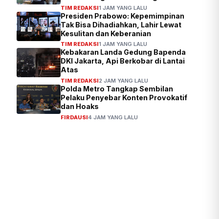
Referensi
TIM REDAKSI
1 JAM YANG LALU
Presiden Prabowo: Kepemimpinan
Tak Bisa Dihadiahkan, Lahir Lewat
Kesulitan dan Keberanian
TIM REDAKSI
1 JAM YANG LALU
Kebakaran Landa Gedung Bapenda
DKI Jakarta, Api Berkobar di Lantai
Atas
TIM REDAKSI
2 JAM YANG LALU
Polda Metro Tangkap Sembilan
Pelaku Penyebar Konten Provokatif
dan Hoaks
FIRDAUSI
4 JAM YANG LALU