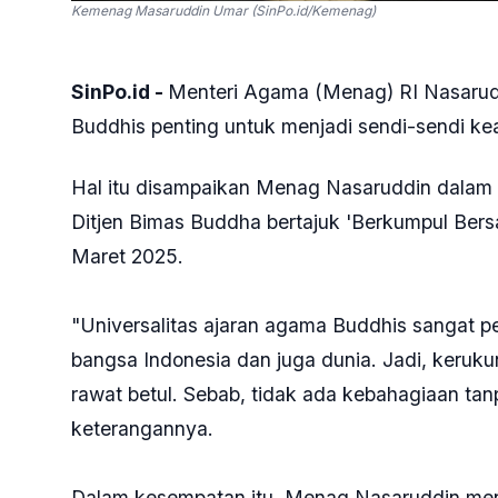
Kemenag Masaruddin Umar (SinPo.id/Kemenag)
SinPo.id -
Menteri Agama (Menag) RI Nasarud
Buddhis penting untuk menjadi sendi-sendi kea
Hal itu disampaikan Menag Nasaruddin dalam 
Ditjen Bimas Buddha bertajuk 'Berkumpul Bersa
Maret 2025.
"Universalitas ajaran agama Buddhis sangat pe
bangsa Indonesia dan juga dunia. Jadi, kerukun
rawat betul. Sebab, tidak ada kebahagiaan t
keterangannya.
Dalam kesempatan itu, Menag Nasaruddin me