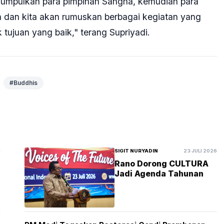
gumpulkan para pimpinan Sangha, kemudian para
 dan kita akan rumuskan berbagai kegiatan yang
tujuan yang baik," terang Supriyadi.
#Buddhis
U
SIGIT NURYADIN
23 JULI 2026
Rano Dorong CULTURA
Jadi Agenda Tahunan